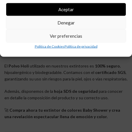
✔
Colores disponibles
: 2 tonos vibrantes (secreto hasta la
Aceptar
activación).
✔
Seguridad garantizada
: Producto
certificado por SGS
, no
Denegar
tóxico y libre de metales pesados.
✔
Evento inolvidable
: Perfecto para Baby Showers y Gender
Ver preferencias
Reveal Parties.
Politica de Cookies
Política de privacidad
🔹 Seguridad y certificación
El
Polvo Holi
utilizado en nuestros extintores es
100% seguro
,
hipoalergénico y biodegradable. Contamos con el
certificado SGS
,
garantizando su uso sin riesgos para la piel, ojos o vías respiratorias.
Además, disponemos de la
hoja SDS de seguridad
para conocer
en detalle la composición del producto y su correcto uso.
🚀
Compra ahora tu extintor de colores Baby Shower y crea
una revelación espectacular llena de emoción y color.