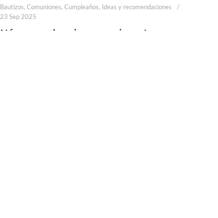
Bautizos
,
Comuniones
,
Cumpleaños
,
Ideas y recomendaciones
23 Sep 2025
Números luminosos gigantes en
Málaga: la decoración que transforma
tus eventos
¿Por qué elegir números luminosos gigantes para tu celebración? Hay
decoraciones que pasan desapercibidas y otras que marcan la dife...
CONTINUAR LEYENDO
Cargar más noticias