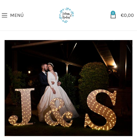
0
MENÚ
€
0,00