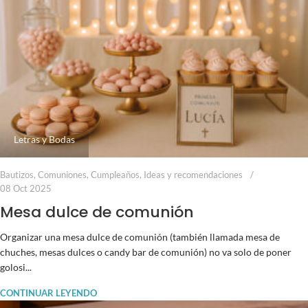
Letras y Bodas
Bautizos
,
Comuniones
,
Cumpleaños
,
Ideas y recomendaciones
08 Oct 2025
Mesa dulce de comunión
Organizar una mesa dulce de comunión (también llamada mesa de
chuches, mesas dulces o candy bar de comunión) no va solo de poner
golosi...
CONTINUAR LEYENDO